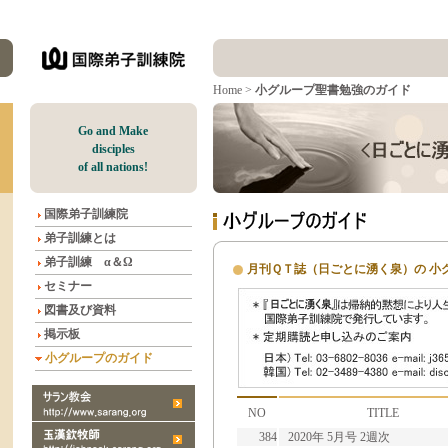
Home
>
小グループ聖書勉強のガイド
G
o and Make
disciples
of all nations!
国際弟子訓練院
弟子訓練とは
弟子訓練 α＆Ω
月刊ＱＴ誌（日ごとに湧く泉）の 小
セミナー
図書及び資料
掲示板
小グループのガイド
NO
TITLE
384
2020年 5月号 2週次