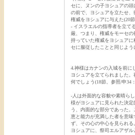
セに、ヌンの子ヨシュアの頭に
の前で、ヨシュアを立たせ、彼
権威をヨシュアに与えた(20節
- イスラエルの指導者を立
厳、つまり、権威をモーセの
持っていた権威をヨシュアに
セに服従したことと同じよう
4.神様はカナンの入城を前
ヨシュアを立てられました。
何でしょう(18節、参照/申34：
-人は外面的な容貌や素晴ら
様がヨシュアに見られた決定
う、内面的な部分であった。
恵と能力が充満した者を意味する
ず、その心の中心を見られる
ヨシュアに、祭司エルアザル