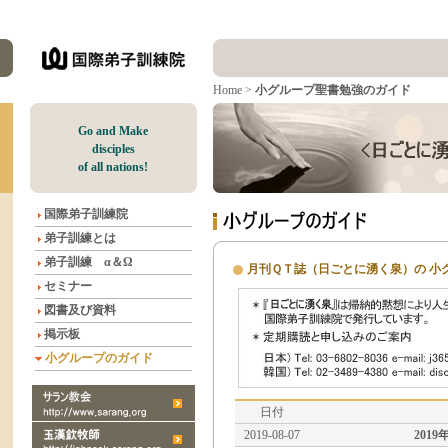
Home
>
小グループ聖書勉強のガイド
G
o and Make
disciples
of all nations!
国際弟子訓練院
弟子訓練とは
弟子訓練 α＆Ω
月刊ＱＴ誌（日ごとに湧く泉）の 小
セミナー
図書及び資料
掲示板
小グループのガイド
日付
2019-08-07
2019