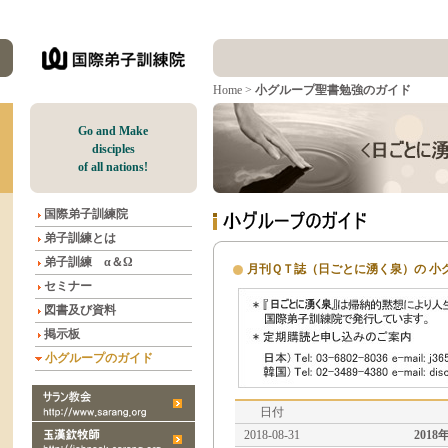
Home
>
小グループ聖書勉強のガイド
G
o and Make
disciples
of all nations!
国際弟子訓練院
弟子訓練とは
弟子訓練 α＆Ω
月刊ＱＴ誌（日ごとに湧く泉）の 小
セミナー
図書及び資料
掲示板
小グループのガイド
日付
2018-08-31
2018