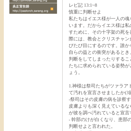
レビ記 13:1~8
慎重に判断せよ
私たちはイエス様が一人の魂
います。だからイエス様は私
すために、その十字架の死を
際には、教会とクリスチャン
びたび目にするのです。誰か
自らの益との衝突があるとき
判断をしてしまったりするこ
たちに求められている姿勢が
ょう。
1.神様は祭司たちがツァラ
て汚れを宣言させましたか(3
-祭司はその皮膚の病を診察
皮膚よりも深く見えているな
が彼を調べ汚れていると宣言
- 幹部のけが白くなり、患
判断せよと言われた。