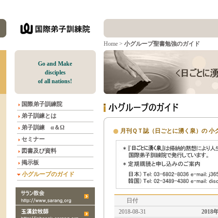
Home
>
小グループ聖書勉強のガイド
G
o and Make
disciples
of all nations!
国際弟子訓練院
弟子訓練とは
弟子訓練 α＆Ω
月刊ＱＴ誌（日ごとに湧く泉）の 小
セミナー
図書及び資料
掲示板
小グループのガイド
日付
2018-08-31
2018