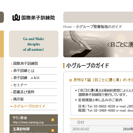
Home
>
小グループ聖書勉強のガイド
G
o and Make
disciples
of all nations!
国際弟子訓練院
弟子訓練とは
弟子訓練 α＆Ω
月刊ＱＴ誌（日ごとに湧く泉）の 小
セミナー
図書及び資料
掲示板
小グループのガイド
日付
2016-03-02
2016