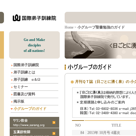
Home
>
小グループ聖書勉強のガイド
G
o and Make
disciples
of all nations!
国際弟子訓練院
弟子訓練とは
弟子訓練 α＆Ω
月刊ＱＴ誌（日ごとに湧く泉）の 小
セミナー
図書及び資料
掲示板
小グループのガイド
NO
TITLE
84
2013年 10月号 4週次