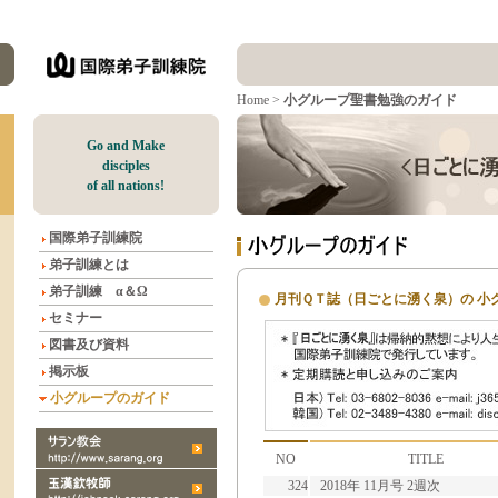
Home
>
小グループ聖書勉強のガイド
G
o and Make
disciples
of all nations!
国際弟子訓練院
弟子訓練とは
弟子訓練 α＆Ω
月刊ＱＴ誌（日ごとに湧く泉）の 小
セミナー
図書及び資料
掲示板
小グループのガイド
NO
TITLE
324
2018年 11月号 2週次